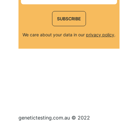
SUBSCRIBE
We care about your data in our 
privacy policy
.
genetictesting.com.au © 2022