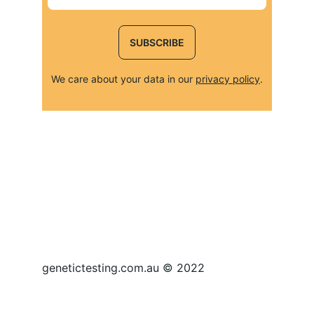
SUBSCRIBE
We care about your data in our 
privacy policy
.
genetictesting.com.au © 2022