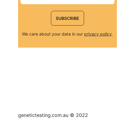
SUBSCRIBE
We care about your data in our 
privacy policy
.
genetictesting.com.au © 2022