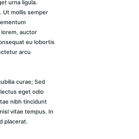
t urna ligula. 
 Ut mollis semper 
 elementum 
 lorem, auctor 
onsequat eu lobortis 
ctetur arcu 
ubilia curae; Sed 
 lectus eget odio 
tae nibh tincidunt 
isl vitae tempus. In 
d placerat.