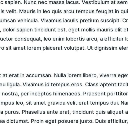
unc sapien. Nunc nec massa lacus. Vestibulum at sem 
is velit. Mauris in leo quis arcu tempus feugiat in qu
msan vehicula. Vivamus iaculis pretium suscipit. Cra
dolor sapien tincidunt est, eget mollis mauris elit et
 auctor consequat, leo enim lobortis arcu, a efficitur 
ro sit amet lorem placerat volutpat. Ut dignissim el
t erat in accumsan. Nulla lorem libero, viverra ege
u ligula. Vivamus id tempus eros. Class aptent taciti
nostra, per inceptos himenaeos. Praesent porttitor, 
tempus leo, sit amet gravida velit erat tempus dui. N
a purus. Phasellus ante erat, tincidunt quis aliquet a
ea dictumst. Proin eget posuere justo. Duis efficitur