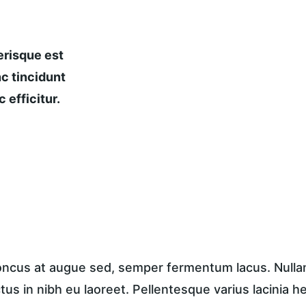
risque est 
c tincidunt 
 efficitur.
honcus at augue sed, semper fermentum lacus. Nullam 
ctus in nibh eu laoreet. Pellentesque varius lacinia h