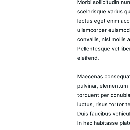
Morbi sollicitudin n
scelerisque varius qu
lectus eget enim accu
ullamcorper euismod, 
convallis, nisl mollis
Pellentesque vel libe
eleifend.
Maecenas consequat a
pulvinar, elementum e
torquent per conubia 
luctus, risus tortor 
Duis faucibus vehicul
In hac habitasse plat