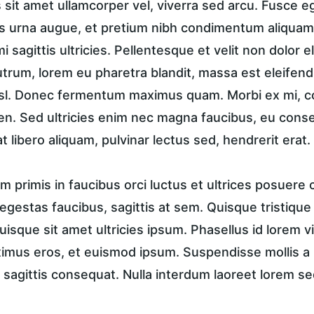
sit amet ullamcorper vel, viverra sed arcu. Fusce ege
 urna augue, et pretium nibh condimentum aliquam.
i sagittis ultricies. Pellentesque et velit non dolor
trum, lorem eu pharetra blandit, massa est eleifend
isl. Donec fermentum maximus quam. Morbi ex mi, c
en. Sed ultricies enim nec magna faucibus, eu conse
t libero aliquam, pulvinar lectus sed, hendrerit erat.
 primis in faucibus orci luctus et ultrices posuere c
in egestas faucibus, sagittis at sem. Quisque tristique
uisque sit amet ultricies ipsum. Phasellus id lorem vi
ximus eros, et euismod ipsum. Suspendisse mollis a n
 sagittis consequat. Nulla interdum laoreet lorem se