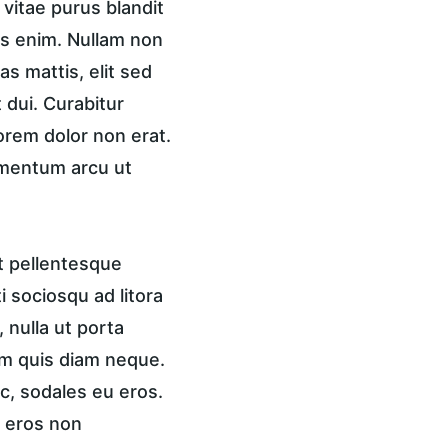
vitae purus blandit 
is enim. Nullam non 
s mattis, elit sed 
 dui. Curabitur 
lorem dolor non erat. 
ementum arcu ut 
t pellentesque 
 sociosqu ad litora 
nulla ut porta 
am quis diam neque. 
c, sodales eu eros. 
, eros non 