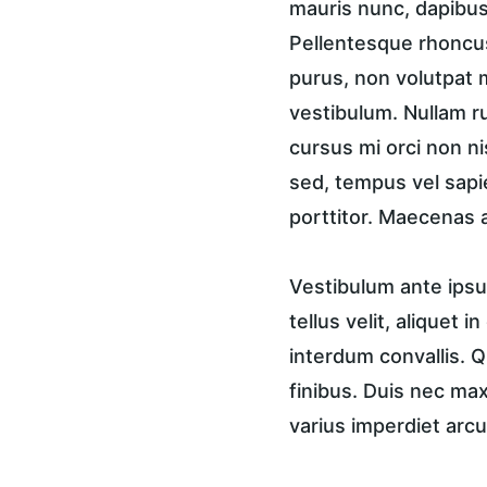
mauris nunc, dapibus 
Pellentesque rhoncus
purus, non volutpat m
vestibulum. Nullam ru
cursus mi orci non n
sed, tempus vel sapi
porttitor. Maecenas a
Vestibulum ante ipsum
tellus velit, aliquet 
interdum convallis. Q
finibus. Duis nec ma
varius imperdiet arcu