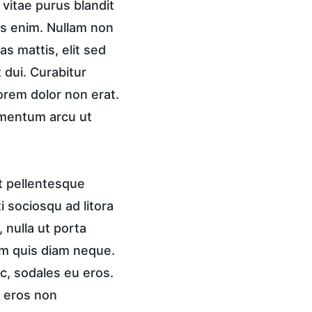
vitae purus blandit 
is enim. Nullam non 
s mattis, elit sed 
 dui. Curabitur 
lorem dolor non erat. 
ementum arcu ut 
t pellentesque 
 sociosqu ad litora 
nulla ut porta 
am quis diam neque. 
c, sodales eu eros. 
, eros non 