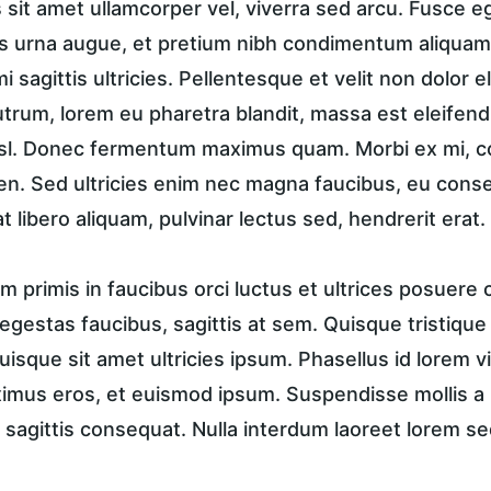
sit amet ullamcorper vel, viverra sed arcu. Fusce ege
 urna augue, et pretium nibh condimentum aliquam.
i sagittis ultricies. Pellentesque et velit non dolor
trum, lorem eu pharetra blandit, massa est eleifend
isl. Donec fermentum maximus quam. Morbi ex mi, c
en. Sed ultricies enim nec magna faucibus, eu conse
t libero aliquam, pulvinar lectus sed, hendrerit erat.
 primis in faucibus orci luctus et ultrices posuere c
in egestas faucibus, sagittis at sem. Quisque tristique
uisque sit amet ultricies ipsum. Phasellus id lorem vi
ximus eros, et euismod ipsum. Suspendisse mollis a n
 sagittis consequat. Nulla interdum laoreet lorem se