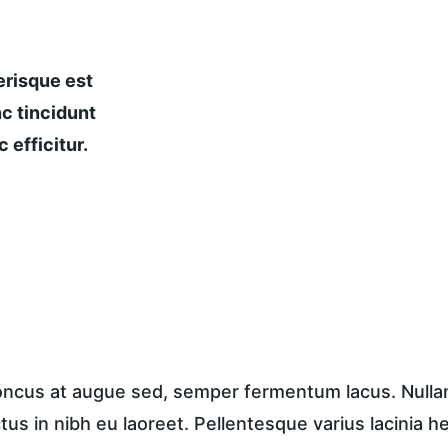
risque est 
c tincidunt 
 efficitur.
honcus at augue sed, semper fermentum lacus. Nullam 
ctus in nibh eu laoreet. Pellentesque varius lacinia h