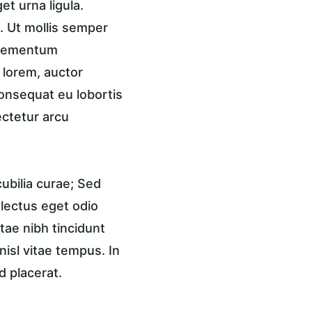
t urna ligula. 
 Ut mollis semper 
 elementum 
 lorem, auctor 
onsequat eu lobortis 
ctetur arcu 
ubilia curae; Sed 
 lectus eget odio 
tae nibh tincidunt 
isl vitae tempus. In 
d placerat.