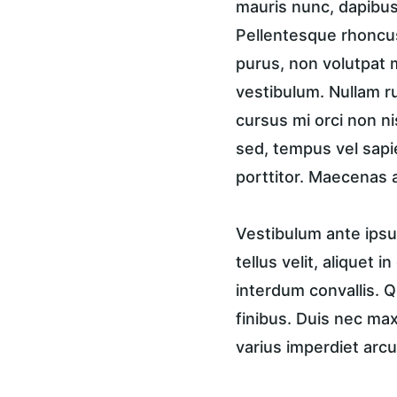
mauris nunc, dapibus 
Pellentesque rhoncus
purus, non volutpat m
vestibulum. Nullam ru
cursus mi orci non n
sed, tempus vel sapi
porttitor. Maecenas a
Vestibulum ante ipsum
tellus velit, aliquet 
interdum convallis. Q
finibus. Duis nec ma
varius imperdiet arcu