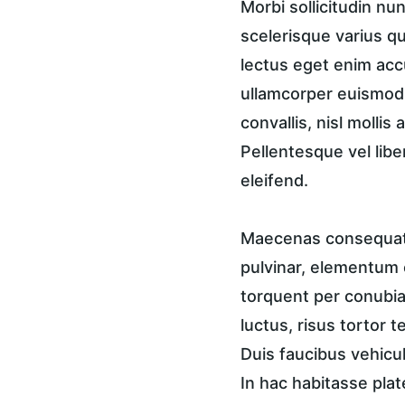
Morbi sollicitudin n
scelerisque varius qu
lectus eget enim accu
ullamcorper euismod, 
convallis, nisl mollis
Pellentesque vel libe
eleifend.
Maecenas consequat a
pulvinar, elementum e
torquent per conubia 
luctus, risus tortor 
Duis faucibus vehicul
In hac habitasse plat