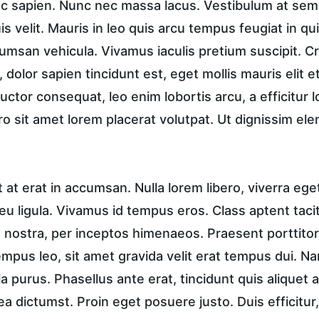
unc sapien. Nunc nec massa lacus. Vestibulum at sem 
is velit. Mauris in leo quis arcu tempus feugiat in qu
msan vehicula. Vivamus iaculis pretium suscipit. Cra
dolor sapien tincidunt est, eget mollis mauris elit et
 auctor consequat, leo enim lobortis arcu, a efficitur 
ro sit amet lorem placerat volutpat. Ut dignissim el
t erat in accumsan. Nulla lorem libero, viverra ege
u ligula. Vivamus id tempus eros. Class aptent taciti
nostra, per inceptos himenaeos. Praesent porttitor, 
tempus leo, sit amet gravida velit erat tempus dui. N
a purus. Phasellus ante erat, tincidunt quis aliquet a
ea dictumst. Proin eget posuere justo. Duis efficitur