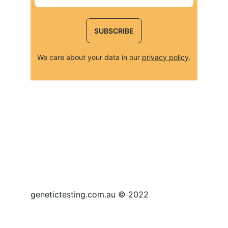
SUBSCRIBE
We care about your data in our 
privacy policy
.
genetictesting.com.au © 2022