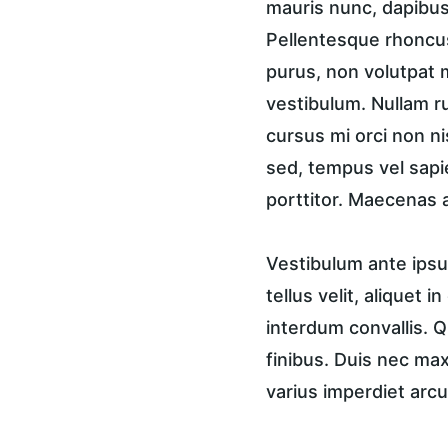
mauris nunc, dapibus 
Pellentesque rhoncus
purus, non volutpat m
vestibulum. Nullam ru
cursus mi orci non n
sed, tempus vel sapi
porttitor. Maecenas a
Vestibulum ante ipsum
tellus velit, aliquet 
interdum convallis. Q
finibus. Duis nec ma
varius imperdiet arcu