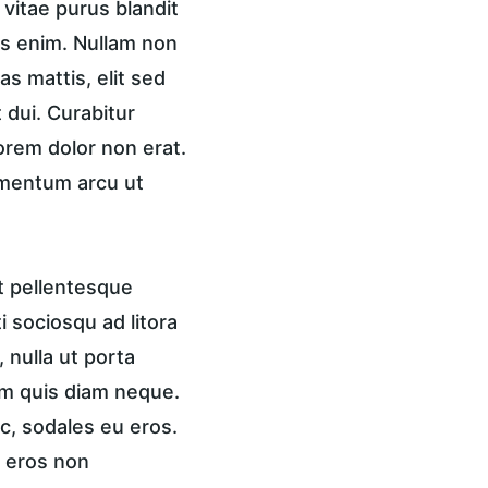
vitae purus blandit 
is enim. Nullam non 
s mattis, elit sed 
 dui. Curabitur 
lorem dolor non erat. 
ementum arcu ut 
t pellentesque 
 sociosqu ad litora 
nulla ut porta 
am quis diam neque. 
c, sodales eu eros. 
, eros non 