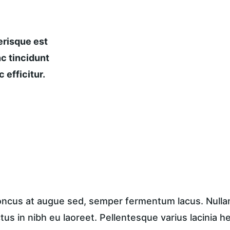
risque est 
c tincidunt 
 efficitur.
honcus at augue sed, semper fermentum lacus. Nullam 
ctus in nibh eu laoreet. Pellentesque varius lacinia h