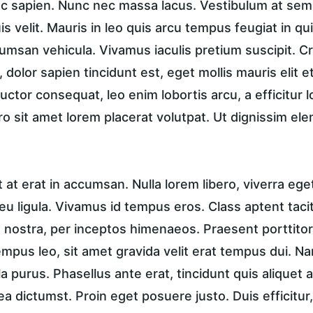
unc sapien. Nunc nec massa lacus. Vestibulum at sem 
is velit. Mauris in leo quis arcu tempus feugiat in qu
msan vehicula. Vivamus iaculis pretium suscipit. Cra
dolor sapien tincidunt est, eget mollis mauris elit et
 auctor consequat, leo enim lobortis arcu, a efficitur 
ro sit amet lorem placerat volutpat. Ut dignissim el
t erat in accumsan. Nulla lorem libero, viverra ege
u ligula. Vivamus id tempus eros. Class aptent taciti
nostra, per inceptos himenaeos. Praesent porttitor, 
tempus leo, sit amet gravida velit erat tempus dui. N
a purus. Phasellus ante erat, tincidunt quis aliquet a
ea dictumst. Proin eget posuere justo. Duis efficitur