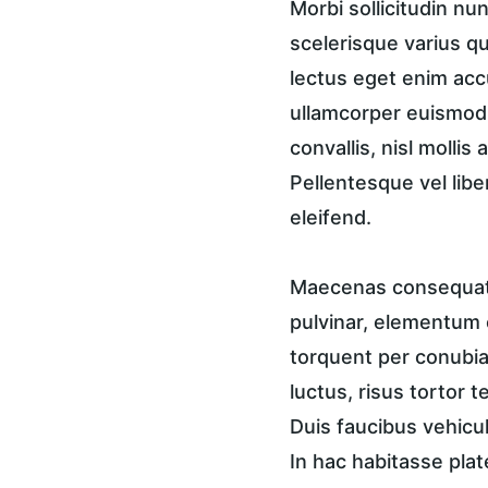
Morbi sollicitudin n
scelerisque varius qu
lectus eget enim accu
ullamcorper euismod, 
convallis, nisl mollis
Pellentesque vel libe
eleifend.
Maecenas consequat a
pulvinar, elementum e
torquent per conubia 
luctus, risus tortor 
Duis faucibus vehicul
In hac habitasse plat