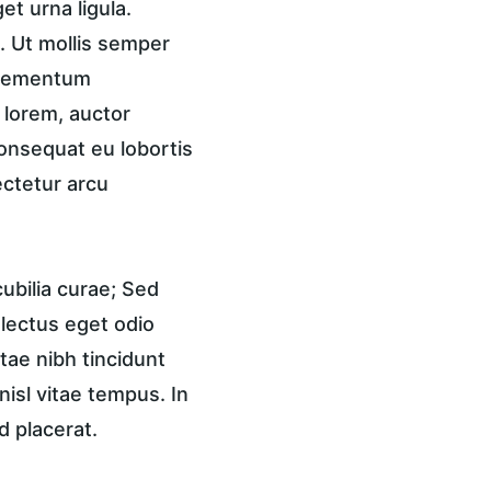
t urna ligula. 
 Ut mollis semper 
 elementum 
 lorem, auctor 
onsequat eu lobortis 
ctetur arcu 
ubilia curae; Sed 
 lectus eget odio 
tae nibh tincidunt 
isl vitae tempus. In 
d placerat.