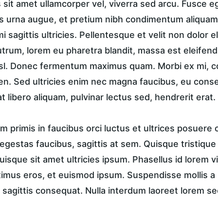
sit amet ullamcorper vel, viverra sed arcu. Fusce ege
 urna augue, et pretium nibh condimentum aliquam.
i sagittis ultricies. Pellentesque et velit non dolor
trum, lorem eu pharetra blandit, massa est eleifend
isl. Donec fermentum maximus quam. Morbi ex mi, c
en. Sed ultricies enim nec magna faucibus, eu conse
t libero aliquam, pulvinar lectus sed, hendrerit erat.
 primis in faucibus orci luctus et ultrices posuere c
in egestas faucibus, sagittis at sem. Quisque tristique
uisque sit amet ultricies ipsum. Phasellus id lorem vi
ximus eros, et euismod ipsum. Suspendisse mollis a n
 sagittis consequat. Nulla interdum laoreet lorem se